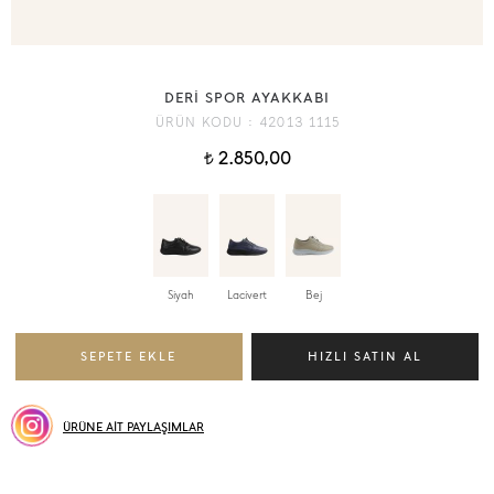
DERİ SPOR AYAKKABI
ÜRÜN KODU :
42013 1115
2.850,00
t
Siyah
Lacivert
Bej
ÜRÜNE AİT PAYLAŞIMLAR