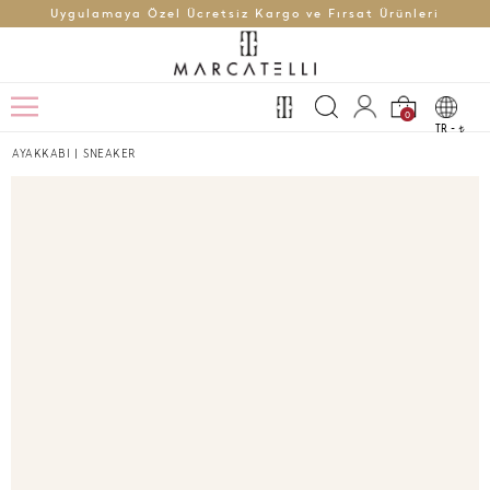
Uygulamaya Özel Ücretsiz Kargo ve Fırsat Ürünleri
0
TR -
t
AYAKKABI
|
SNEAKER