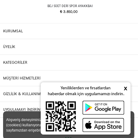
BEJ SÜET DERI SPOR AYAKKBAI
3.850,00
t
KURUMSAL
ÜYELİK
KATEGORİLER
MÜŞTERİ HİZMETLERİ
x
GİZLİLİK & KULLANIM
UYGULAMAYI İNDİRİN
X
Alışveriş deneyiminizi iyileştirmek için yasal düzenlemelere uygun çerezler
(cookies) kullanıyoruz. Detaylı bilgiye
Gizlilik ve Çerez Politikası
sayfamızdan erişebilirsiniz.
•••