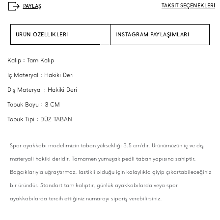
TAKSİT SEÇENEKLERİ
ÜRÜN ÖZELLİKLERİ
INSTAGRAM PAYLAŞIMLARI
Kalıp : Tam Kalıp
İç Materyal : Hakiki Deri
Dış Materyal : Hakiki Deri
Topuk Boyu : 3 CM
Topuk Tipi : DÜZ TABAN
Spor ayakkabı modelimizin taban yüksekliği 3.5 cm'dir. Ürünümüzün iç ve dış
materyali hakiki deridir. Tamamen yumuşak pedli taban yapısına sahiptir.
Bağcıklarıyla uğraştırmaz, lastikli olduğu için kolaylıkla giyip çıkartabileceğiniz
bir üründür. Standart tam kalıptır, günlük ayakkabılarda veya spor
ayakkabılarda tercih ettiğiniz numarayı sipariş verebilirsiniz.