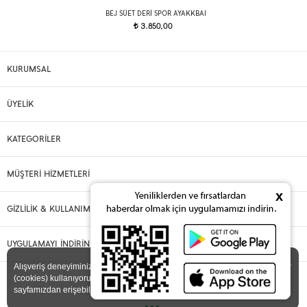
BEJ SÜET DERI SPOR AYAKKBAI
3.850,00
t
KURUMSAL
ÜYELİK
KATEGORİLER
MÜŞTERİ HİZMETLERİ
x
GİZLİLİK & KULLANIM
UYGULAMAYI İNDİRİN
X
Alışveriş deneyiminizi iyileştirmek için yasal düzenlemelere uygun çerezler
(cookies) kullanıyoruz. Detaylı bilgiye
Gizlilik ve Çerez Politikası
sayfamızdan erişebilirsiniz.
•••