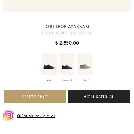
DERİ SPOR AYAKKABI
ÜRÜN KODU :
42013 1115
2.850,00
t
Siyah
Lacivert
Bej
ÜRÜNE AİT PAYLAŞIMLAR