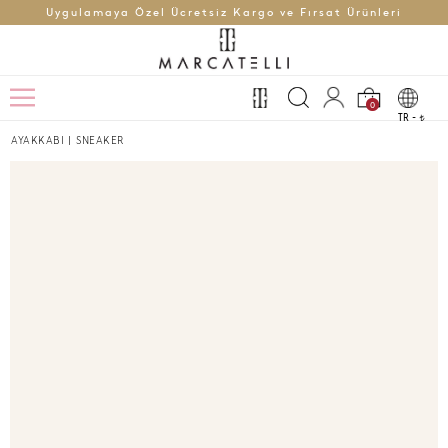
Uygulamaya Özel Ücretsiz Kargo ve Fırsat Ürünleri
0
TR -
t
AYAKKABI
|
SNEAKER