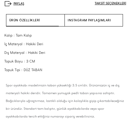
TAKSİT SEÇENEKLERİ
ÜRÜN ÖZELLİKLERİ
INSTAGRAM PAYLAŞIMLARI
Kalıp : Tam Kalıp
İç Materyal : Hakiki Deri
Dış Materyal : Hakiki Deri
Topuk Boyu : 3 CM
Topuk Tipi : DÜZ TABAN
Spor ayakkabı modelimizin taban yüksekliği 3.5 cm'dir. Ürünümüzün iç ve dış
materyali hakiki deridir. Tamamen yumuşak pedli taban yapısına sahiptir.
Bağcıklarıyla uğraştırmaz, lastikli olduğu için kolaylıkla giyip çıkartabileceğiniz
bir üründür. Standart tam kalıptır, günlük ayakkabılarda veya spor
ayakkabılarda tercih ettiğiniz numarayı sipariş verebilirsiniz.