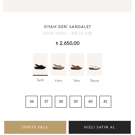
SİYAH DERİ SANDALET
ÜRÜN KODU :
45022 018
2.650,00
t
Siyah
Vizon
Taba
Beyaz
36
37
38
39
40
41