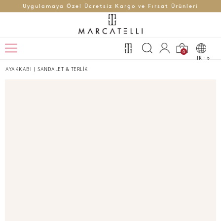
Uygulamaya Özel Ücretsiz Kargo ve Fırsat Ürünleri
0
TR -
t
AYAKKABI
|
SANDALET & TERLİK