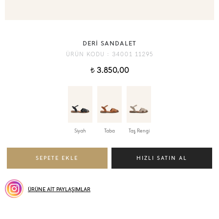
DERİ SANDALET
ÜRÜN KODU :
34001 11295
3.850,00
t
Siyah
Taba
Taş Rengi
ÜRÜNE AİT PAYLAŞIMLAR