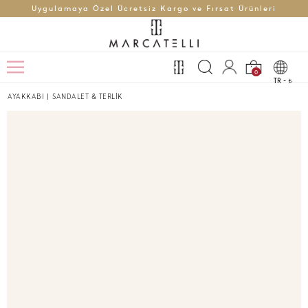
Uygulamaya Özel Ücretsiz Kargo ve Fırsat Ürünleri
0
TR -
t
AYAKKABI
|
SANDALET & TERLİK