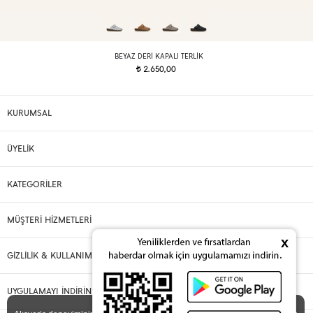
BEYAZ DERI KAPALI TERLIK
2.650,00
t
KURUMSAL
ÜYELİK
KATEGORİLER
MÜŞTERİ HİZMETLERİ
x
GİZLİLİK & KULLANIM
UYGULAMAYI İNDİRİN
X