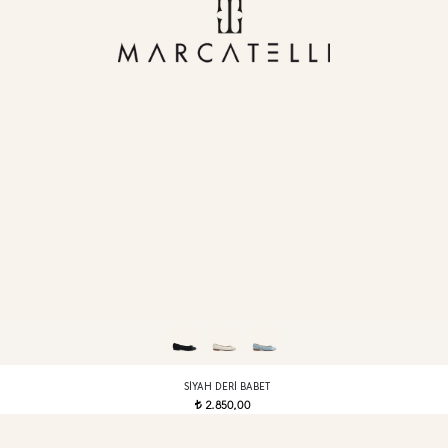
SIYAH DERI BABET
2.850,00
t