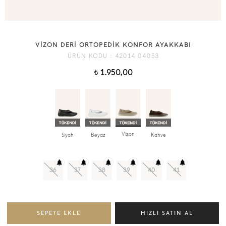
VİZON DERİ ORTOPEDİK KONFOR AYAKKABI
ÜRÜN KODU :
42014 04053
1.950,00
t
Vizon
Siyah
Beyaz
Kahve
36
37
38
39
40
41