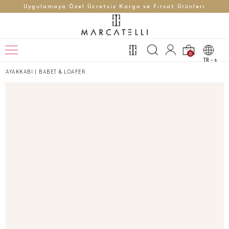
Uygulamaya Özel Ücretsiz Kargo ve Fırsat Ürünleri
0
TR -
t
AYAKKABI
|
BABET & LOAFER