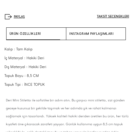
TAKSİT SEÇENEKLERİ
ÜRÜN ÖZELLİKLERİ
INSTAGRAM PAYLAŞIMLARI
Kalıp : Tam Kalıp
İç Materyal : Hakiki Deri
Dış Materyal : Hakiki Deri
Topuk Boyu : 8,5 CM
Topuk Tipi : İNCE TOPUK
Deri Mini Stiletto ile sofistike bir adım atın. Bu çarpıcı mini stiletto, sizi günden
geceye kusursuz bir şekilde taşımak ve her adımda şık ve rahat kalmanızı
sağlamak için tasarlandı. Yüksek kaliteli hakiki deriden üretilen bu ürün, her türlü
kıyafeti öne çıkaracak zarafeti yayıyor. Günlük kullanıma uygun 8,5 cm topuk