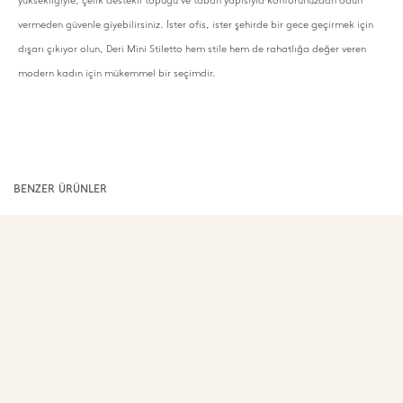
yüksekliğiyle, çelik destekli topuğu ve taban yapısıyla konforunuzdan ödün
vermeden güvenle giyebilirsiniz. İster ofis, ister şehirde bir gece geçirmek için
dışarı çıkıyor olun, Deri Mini Stiletto hem stile hem de rahatlığa değer veren
modern kadın için mükemmel bir seçimdir.
BENZER ÜRÜNLER