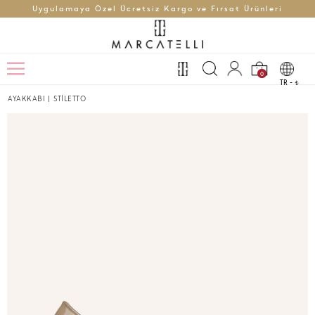
Uygulamaya Özel Ücretsiz Kargo ve Fırsat Ürünleri
0
TR -
t
AYAKKABI
|
STİLETTO