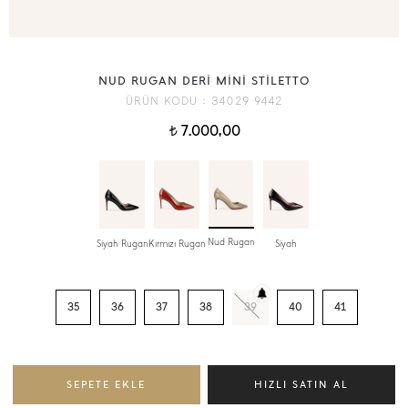
NUD RUGAN DERİ MİNİ STİLETTO
ÜRÜN KODU :
34029 9442
7.000,00
t
Nud Rugan
Siyah Rugan
Kırmızı Rugan
Siyah
35
36
37
38
39
40
41