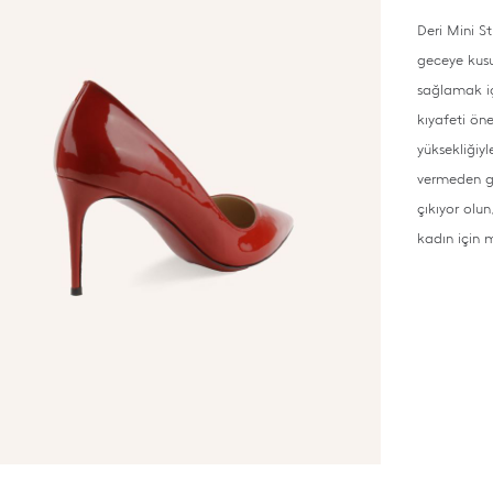
Deri Mini St
geceye kusu
sağlamak içi
kıyafeti ön
yüksekliğiy
vermeden güv
çıkıyor olu
kadın için 