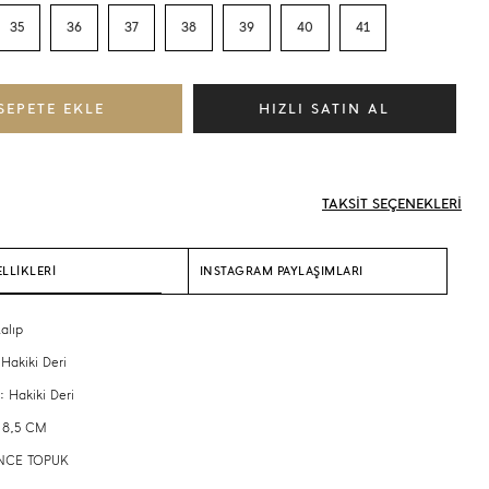
35
36
37
38
39
40
41
TAKSİT SEÇENEKLERİ
LLİKLERİ
INSTAGRAM PAYLAŞIMLARI
alıp
 Hakiki Deri
: Hakiki Deri
 8,5 CM
 İNCE TOPUK