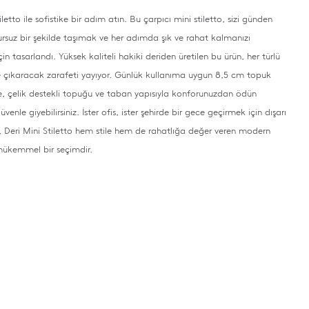
iletto ile sofistike bir adım atın. Bu çarpıcı mini stiletto, sizi günden
rsuz bir şekilde taşımak ve her adımda şık ve rahat kalmanızı
n tasarlandı. Yüksek kaliteli hakiki deriden üretilen bu ürün, her türlü
e çıkaracak zarafeti yayıyor. Günlük kullanıma uygun 8,5 cm topuk
le, çelik destekli topuğu ve taban yapısıyla konforunuzdan ödün
enle giyebilirsiniz. İster ofis, ister şehirde bir gece geçirmek için dışarı
n, Deri Mini Stiletto hem stile hem de rahatlığa değer veren modern
mükemmel bir seçimdir.