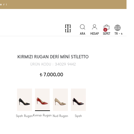
eri
0
TR -
t
KIRMIZI RUGAN DERİ MİNİ STİLETTO
34029 9442
ÜRÜN KODU :
7.000,00
t
Kırmızı Rugan
Siyah Rugan
Nud Rugan
Siyah