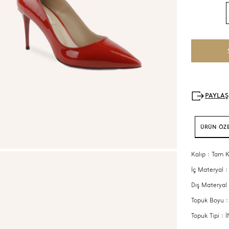
ÜRÜN ÖZE
Kalıp : Tam K
İç Materyal :
Dış Materyal 
Topuk Boyu :
Topuk Tipi :