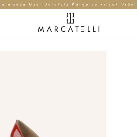
gulamaya Özel Ücretsiz Kargo ve Fırsat Ürünl