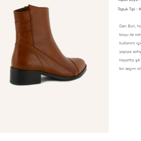
Topuk Tipi :
Deri Bot, h
boyu ile ra
kullanım iç
yapıya sahi
hayatta şık
bir seçim ol