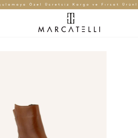
gulamaya Özel Ücretsiz Kargo ve Fırsat Ürünl