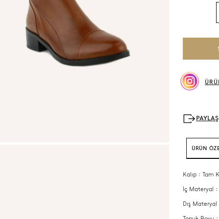
ÜRÜ
ÜRÜN ÖZE
Kalıp : Tam K
İç Materyal :
Dış Materyal 
Topuk Boyu 