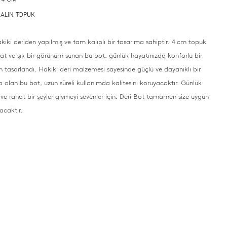
 KALIN TOPUK
akiki deriden yapılmış ve tam kalıplı bir tasarıma sahiptir. 4 cm topuk
hat ve şık bir görünüm sunan bu bot, günlük hayatınızda konforlu bir
in tasarlandı. Hakiki deri malzemesi sayesinde güçlü ve dayanıklı bir
p olan bu bot, uzun süreli kullanımda kalitesini koruyacaktır. Günlük
 ve rahat bir şeyler giymeyi sevenler için, Deri Bot tamamen size uygun
acaktır.