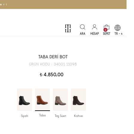
eri
0
TR -
t
TABA DERİ BOT
34001 11098
ÜRÜN KODU :
4.850,00
t
Taba
Siyah
Taş Süet
Kahve