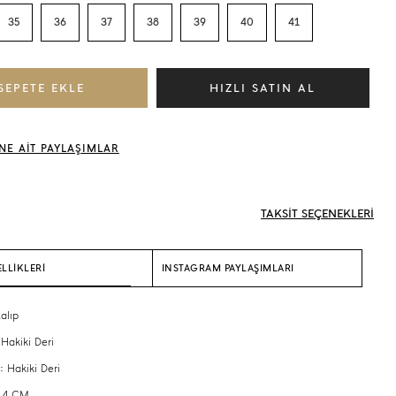
35
36
37
38
39
40
41
NE AİT PAYLAŞIMLAR
TAKSİT SEÇENEKLERİ
LLİKLERİ
INSTAGRAM PAYLAŞIMLARI
alıp
 Hakiki Deri
: Hakiki Deri
: 4 CM