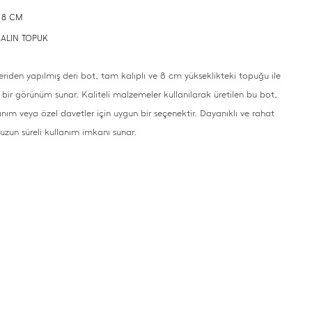
: 8 CM
 KALIN TOPUK
eriden yapılmış deri bot, tam kalıplı ve 8 cm yükseklikteki topuğu ile
k bir görünüm sunar. Kaliteli malzemeler kullanılarak üretilen bu bot,
anım veya özel davetler için uygun bir seçenektir. Dayanıklı ve rahat
 uzun süreli kullanım imkanı sunar.