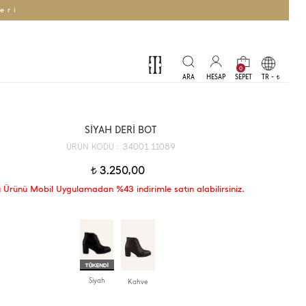
eri
0
TR -
t
SİYAH DERİ BOT
34001 11089
ÜRÜN KODU :
3.250,00
t
 Ürünü Mobil Uygulamadan %43 indirimle satın alabilirsiniz.
Siyah
Kahve