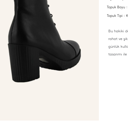
Topuk Boyu 
Topuk Tipi :
Bu hakiki d
rahat ve şı
günlük kull
tasarımı ile