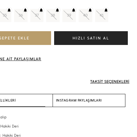
35
36
37
38
39
40
41
NE AİT PAYLAŞIMLAR
TAKSİT SEÇENEKLERİ
LLİKLERİ
INSTAGRAM PAYLAŞIMLARI
alıp
 Hakiki Deri
: Hakiki Deri