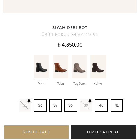
SİYAH DERİ BOT
ÜRÜN KODU :
34001 11098
4.850,00
t
Siyah
Taba
Taş Süet
Kahve
35
36
37
38
39
40
41