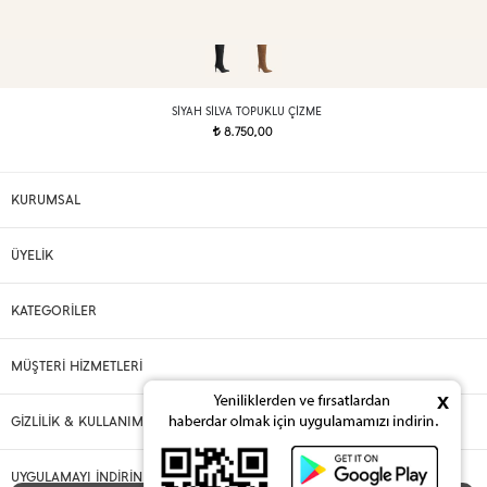
SIYAH SILVA TOPUKLU ÇIZME
8.750,00
t
KURUMSAL
ÜYELİK
KATEGORİLER
MÜŞTERİ HİZMETLERİ
x
GİZLİLİK & KULLANIM
UYGULAMAYI İNDİRİN