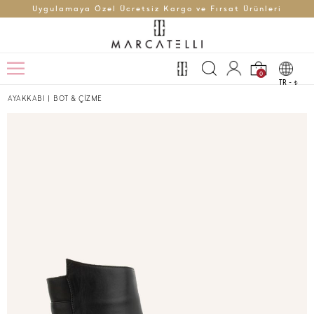
Uygulamaya Özel Ücretsiz Kargo ve Fırsat Ürünleri
0
TR -
t
AYAKKABI
|
BOT & ÇİZME