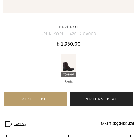
DERİ BOT
ÜRÜN KODU :
42014 06000
1.950,00
t
Bordo
TAKSİT SEÇENEKLERİ