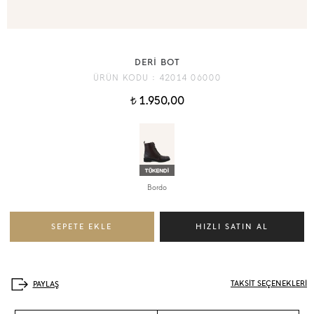
DERİ BOT
ÜRÜN KODU :
42014 06000
1.950,00
t
Bordo
TAKSİT SEÇENEKLERİ