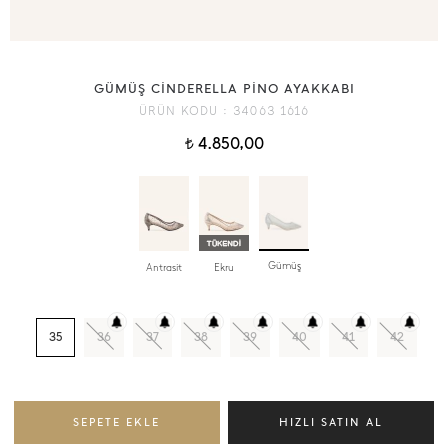
GÜMÜŞ CİNDERELLA PİNO AYAKKABI
ÜRÜN KODU :
34063 1616
4.850,00
t
Gümüş
Antrasit
Ekru
35
36
37
38
39
40
41
42