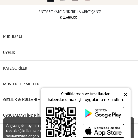
ANTRASIT KARE CINDERELLA ABIYE ÇANTA
1.650,00
t
KURUMSAL
ÜYELİK
KATEGORİLER
MÜŞTERİ HİZMETLERİ
x
GİZLİLİK & KULLANIM
UYGULAMAYI İNDİRİN
X
Alışveriş deneyiminizi iyileştirmek için yasal düzenlemelere uygun çerezler
(cookies) kullanıyoruz. Detaylı bilgiye
Gizlilik ve Çerez Politikası
sayfamızdan erişebilirsiniz.