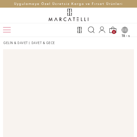
Uygulamaya Özel Ücretsiz Kargo ve Fırsat Ürünleri
0
TR -
t
GELİN & DAVET
|
DAVET & GECE