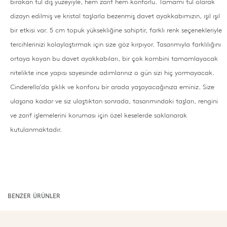
bırakan tül dış yüzeyiyle, hem zarif hem konforlu. Tamamı tül olarak
dizayn edilmiş ve kristal taşlarla bezenmiş davet ayakkabımızın, ışıl ışıl
bir etkisi var. 5 cm topuk yüksekliğine sahiptir, farklı renk seçenekleriyle
tercihlerinizi kolaylaştırmak için size göz kırpıyor. Tasarımıyla farklılığını
ortaya koyan bu davet ayakkabıları, bir çok kombini tamamlayacak
nitelikte ince yapısı sayesinde adımlarınız o gün sizi hiç yormayacak.
Cinderella’da şıklık ve konforu bir arada yaşayacağınıza eminiz. Size
ulaşana kadar ve siz ulaştıktan sonrada, tasarımındaki taşları, rengini
ve zarif işlemelerini koruması için özel keselerde saklanarak
kutulanmaktadır.
BENZER ÜRÜNLER