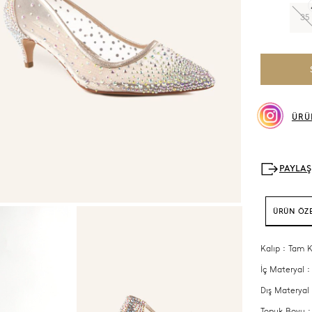
35
ÜRÜ
ÜRÜN ÖZE
Kalıp : Tam K
İç Materyal :
Dış Materyal
Topuk Boyu :