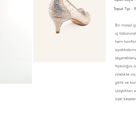
Topuk Tipi :
Bir masal g
iç tabanınd
hem konforl
ayakkabımızı
seçenekleriy
farklılığın
nitelikte i
şıklık ve k
ulaştıktan s
özel kesele