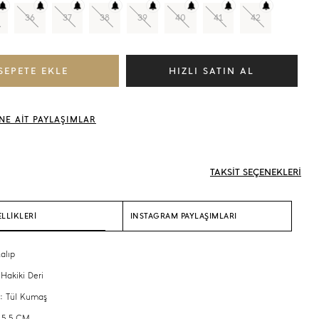
36
37
38
39
40
41
42
NE AİT PAYLAŞIMLAR
TAKSİT SEÇENEKLERİ
LLİKLERİ
INSTAGRAM PAYLAŞIMLARI
alıp
 Hakiki Deri
 : Tül Kumaş
 5,5 CM