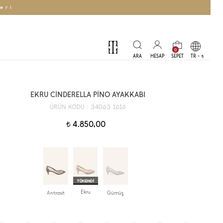
eri
0
TR -
t
EKRU CİNDERELLA PİNO AYAKKABI
34063 1616
ÜRÜN KODU :
4.850,00
t
Ekru
Antrasit
Gümüş