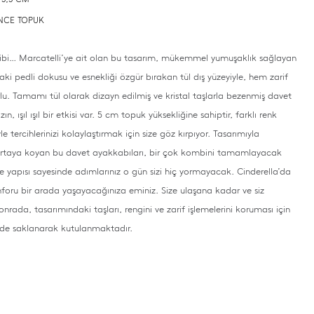
 İNCE TOPUK
ibi… Marcatelli’ye ait olan bu tasarım, mükemmel yumuşaklık sağlayan
aki pedli dokusu ve esnekliği özgür bırakan tül dış yüzeyiyle, hem zarif
u. Tamamı tül olarak dizayn edilmiş ve kristal taşlarla bezenmiş davet
n, ışıl ışıl bir etkisi var. 5 cm topuk yüksekliğine sahiptir, farklı renk
le tercihlerinizi kolaylaştırmak için size göz kırpıyor. Tasarımıyla
ı ortaya koyan bu davet ayakkabıları, bir çok kombini tamamlayacak
nce yapısı sayesinde adımlarınız o gün sizi hiç yormayacak. Cinderella’da
onforu bir arada yaşayacağınıza eminiz. Size ulaşana kadar ve siz
onrada, tasarımındaki taşları, rengini ve zarif işlemelerini koruması için
rde saklanarak kutulanmaktadır.