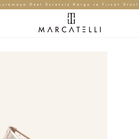
gulamaya Özel Ücretsiz Kargo ve Fırsat Ürünl