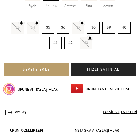
Gümüş
Siyah
Antrasit
Ekru
Lacivert
33
34
35
36
37
38
39
40
41
42
43
ÜRÜN TANITIM VİDEOSU
ÜRÜNE AİT PAYLAŞIMLAR
TAKSİT SEÇENEKLERİ
ÜRÜN ÖZELLİKLERİ
INSTAGRAM PAYLAŞIMLARI