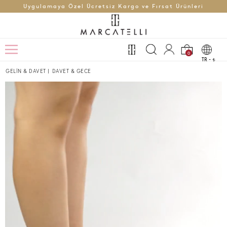
Uygulamaya Özel Ücretsiz Kargo ve Fırsat Ürünleri
0
TR -
t
GELİN & DAVET
|
DAVET & GECE