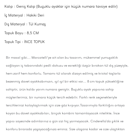
Kalıp : Geniş Kalıp (Buçuklu ayaklar için küçük numara tavsiye edilir)
İç Materyal : Hakiki Deri
Dış Materyal : Tül Kumaş
Topuk Boyu : 8,5 CM
Topuk Tipi : İNCE TOPUK
Bir masal gibi... Marcatelli'ye ait olan bu tasarım, mükemmel yumuşaklık
sağlayan iç tabanındaki pedli dokusu ve esnekliği özgür bırakan tül dış yüzeyiyle,
hem zarif hem konforlu. Tamamı tül olarak dizayn edilmiş ve kristal taşlarla
bezenmiş davet ayakkabımızın, ışıl ışıl bir etkisi var... 8 cm topuk yüksekliğine
sahiptir, ürün kalıbı yarım numara geniştir. Buçuklu ayak yapısına sahip
müşterilerimiz, bir numara küçük tercih edebilir. Farklı renk seçenekleriyle
tercihlerinizi kolaylaştırmak için size göz kırpıyor.Tasarımıyla farklılığını ortaya
koyan bu davet ayakkabıları, birçok kombini tamamlayacak nitelikte. İnce
yapısı sayesinde adımlarınız o gün sizi hiç yormayacak. Cinderella'da şıklık ve
konforu birarada yaşayacağınıza eminiz. Size ulaşana kadar ve size ulaştıktan