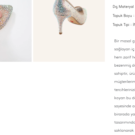
Dış Materyal
Topuk Boyu :
Topuk Tipi :
Bir masal g
sağlayan iç
hem zarif h
bezenmiş dav
sahiptir, ü
müşterilerim
tercihlerini
koyan bu da
sayesinde a
birarada ya
tasarımındak
saklanarak