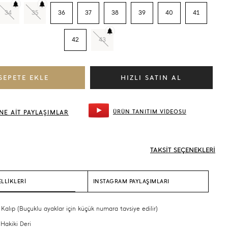
34
35
36
37
38
39
40
41
42
43
ÜRÜN TANITIM VİDEOSU
NE AİT PAYLAŞIMLAR
TAKSİT SEÇENEKLERİ
LLİKLERİ
INSTAGRAM PAYLAŞIMLARI
 Kalıp (Buçuklu ayaklar için küçük numara tavsiye edilir)
 Hakiki Deri