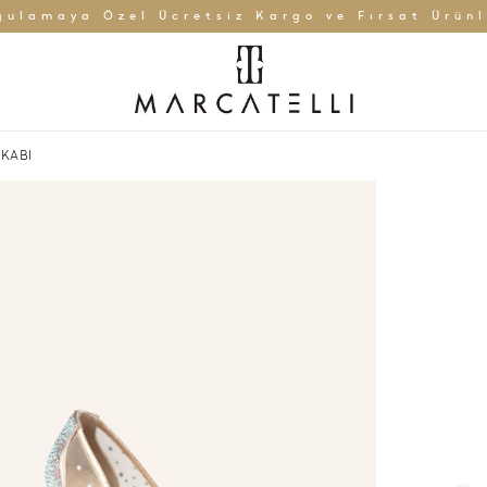
gulamaya Özel Ücretsiz Kargo ve Fırsat Ürünl
KKABI