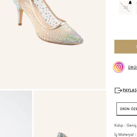
33
ÜRÜ
ÜRÜN ÖZE
Kalıp : Geniş
İç Materyal :