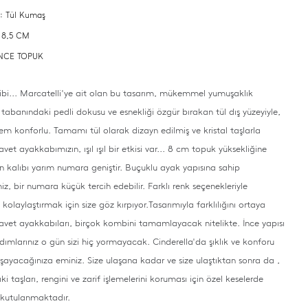
 : Tül Kumaş
 8,5 CM
 İNCE TOPUK
ibi... Marcatelli'ye ait olan bu tasarım, mükemmel yumuşaklık
 tabanındaki pedli dokusu ve esnekliği özgür bırakan tül dış yüzeyiyle,
em konforlu. Tamamı tül olarak dizayn edilmiş ve kristal taşlarla
et ayakkabımızın, ışıl ışıl bir etkisi var... 8 cm topuk yüksekliğine
rün kalıbı yarım numara geniştir. Buçuklu ayak yapısına sahip
iz, bir numara küçük tercih edebilir. Farklı renk seçenekleriyle
zi kolaylaştırmak için size göz kırpıyor.Tasarımıyla farklılığını ortaya
vet ayakkabıları, birçok kombini tamamlayacak nitelikte. İnce yapısı
dımlarınız o gün sizi hiç yormayacak. Cinderella'da şıklık ve konforu
şayacağınıza eminiz. Size ulaşana kadar ve size ulaştıktan sonra da ,
i taşları, rengini ve zarif işlemelerini koruması için özel keselerde
 kutulanmaktadır.