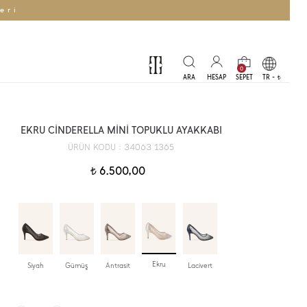
eri
0
TR -
t
EKRU CİNDERELLA MİNİ TOPUKLU AYAKKABI
34063 1365
ÜRÜN KODU :
6.500,00
t
Ekru
Siyah
Gümüş
Antrasit
Lacivert