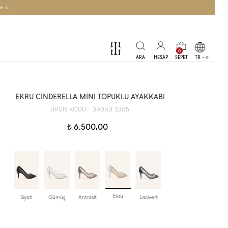
eri
0
TR -
t
EKRU CİNDERELLA MİNİ TOPUKLU AYAKKABI
34063 1365
ÜRÜN KODU :
6.500,00
t
Ekru
Siyah
Gümüş
Antrasit
Lacivert