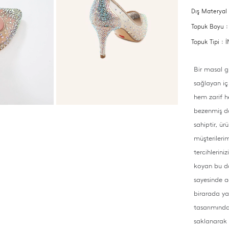
Dış Materyal
Topuk Boyu :
Topuk Tipi :
Bir masal g
sağlayan iç
hem zarif h
bezenmiş dav
sahiptir, ü
müşterilerim
tercihlerini
koyan bu da
sayesinde a
birarada ya
tasarımındak
saklanarak