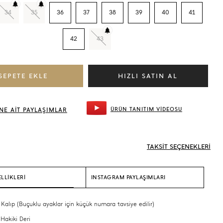
34
35
36
37
38
39
40
41
42
43
ÜRÜN TANITIM VİDEOSU
NE AİT PAYLAŞIMLAR
TAKSİT SEÇENEKLERİ
LLİKLERİ
INSTAGRAM PAYLAŞIMLARI
 Kalıp (Buçuklu ayaklar için küçük numara tavsiye edilir)
 Hakiki Deri