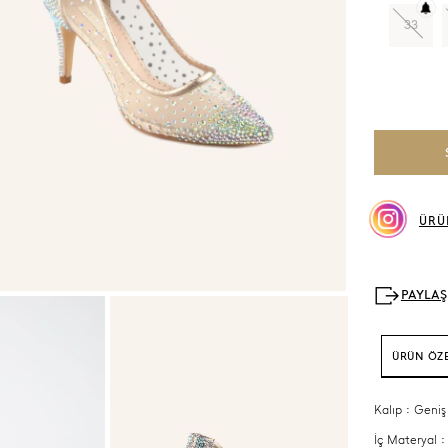
33
ÜRÜ
ÜRÜN ÖZE
Kalıp : Geniş
İç Materyal :