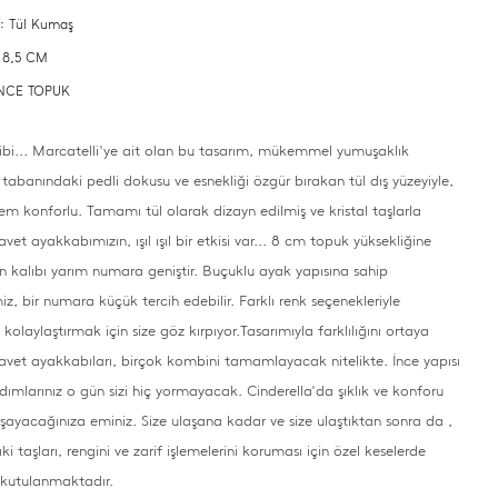
 : Tül Kumaş
 8,5 CM
 İNCE TOPUK
ibi... Marcatelli'ye ait olan bu tasarım, mükemmel yumuşaklık
 tabanındaki pedli dokusu ve esnekliği özgür bırakan tül dış yüzeyiyle,
em konforlu. Tamamı tül olarak dizayn edilmiş ve kristal taşlarla
et ayakkabımızın, ışıl ışıl bir etkisi var... 8 cm topuk yüksekliğine
rün kalıbı yarım numara geniştir. Buçuklu ayak yapısına sahip
iz, bir numara küçük tercih edebilir. Farklı renk seçenekleriyle
zi kolaylaştırmak için size göz kırpıyor.Tasarımıyla farklılığını ortaya
vet ayakkabıları, birçok kombini tamamlayacak nitelikte. İnce yapısı
dımlarınız o gün sizi hiç yormayacak. Cinderella'da şıklık ve konforu
şayacağınıza eminiz. Size ulaşana kadar ve size ulaştıktan sonra da ,
i taşları, rengini ve zarif işlemelerini koruması için özel keselerde
 kutulanmaktadır.