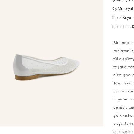
Dış Materyal
Topuk Boyu 
Topuk Tipi :
Bir masal g
sağlayan iç 
tül dış yüz
taşlarla bez
gümüş ve lac
Tasarımıyla 
uyuma özeni
boyu ve inc
geniştir, ta
şıklık ve k
ulaştıktan s
özel kesele