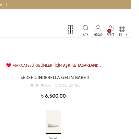
eri
0
TR -
t
MARCATELLİ GELİNLERİ İÇİN
AŞK İLE TASARLANDI.
SEDEF CİNDERELLA GELİN BABETİ
34063 2041G
ÜRÜN KODU :
6.500,00
t
Sedef