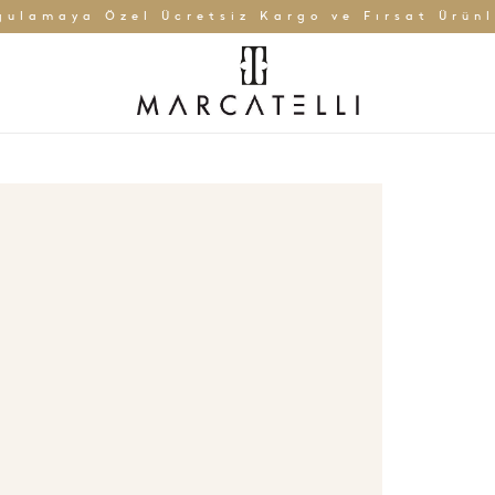
gulamaya Özel Ücretsiz Kargo ve Fırsat Ürünl