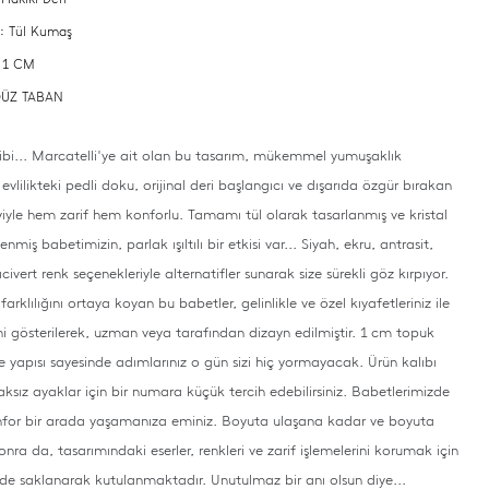
 : Tül Kumaş
: 1 CM
 DÜZ TABAN
ibi... Marcatelli'ye ait olan bu tasarım, mükemmel yumuşaklık
evlilikteki pedli doku, orijinal deri başlangıcı ve dışarıda özgür bırakan
eyiyle hem zarif hem konforlu.
Tamamı tül olarak tasarlanmış ve kristal
enmiş babetimizin, parlak ışıltılı bir etkisi var... Siyah, ekru, antrasit,
ivert renk seçenekleriyle alternatifler sunarak size sürekli göz kırpıyor.
farklılığını ortaya koyan bu babetler, gelinlikle ve özel kıyafetleriniz ile
 gösterilerek, uzman veya tarafından dizayn edilmiştir.
1 cm topuk
e yapısı sayesinde adımlarınız o gün sizi hiç yormayacak.
Ürün kalıbı
raksız ayaklar için bir numara küçük tercih edebilirsiniz.
Babetlerimizde
onfor bir arada yaşamanıza eminiz.
Boyuta ulaşana kadar ve boyuta
onra da, tasarımındaki eserler, renkleri ve zarif işlemelerini korumak için
rde saklanarak kutulanmaktadır.
Unutulmaz bir anı olsun diye...