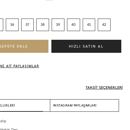
36
37
38
39
40
41
42
NE AİT PAYLAŞIMLAR
TAKSİT SEÇENEKLERİ
LLİKLERİ
INSTAGRAM PAYLAŞIMLARI
alıp
 Hakiki Deri