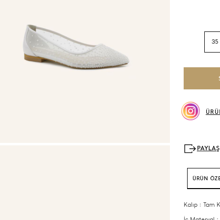
35
ÜRÜ
ÜRÜN ÖZE
Kalıp : Tam K
İç Materyal :