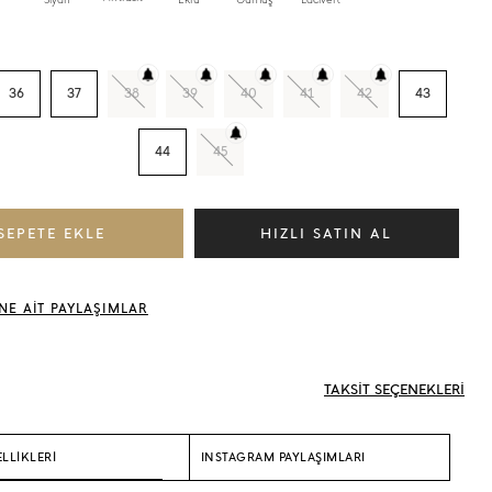
36
37
38
39
40
41
42
43
44
45
NE AİT PAYLAŞIMLAR
TAKSİT SEÇENEKLERİ
LLİKLERİ
INSTAGRAM PAYLAŞIMLARI