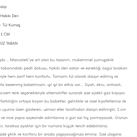
alıp
 Hakiki Deri
 : Tül Kumaş
: 1 CM
 DÜZ TABAN
ibi... Marcatelli'ye ait olan bu tasarım, mükemmel yumuşaklık
 tabanındaki pedli dokusu, hakiki deri astarı ve esnekliği özgür bırakan
eyiyle hem zarif hem konforlu. Tamamı tül olarak dizayn edilmiş ve
rla bezenmiş babetimizin, ışıl ışıl bir etkisi var... Siyah, ekru, antrasit,
ivert renk seçenekleriyle alternatifler sunarak size sürekli göz kırpıyor.
farklılığını ortaya koyan bu babetler, gelinlikle ve özel kıyafetleriniz ile
 uyuma özen gösteren, uzman eller tarafından dizayn edilmiştir. 1 cm
ve ince yapısı sayesinde adımlarınız o gün sizi hiç yormayacak. Ürünün
tir, taraksız ayaklar için bir numara küçük tercih edebilirsiniz.
zde şıklık ve konforu bir arada yaşayacağınıza eminiz. Size ulaşana