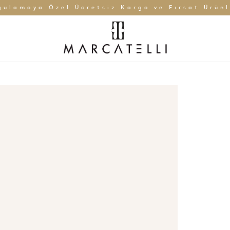
gulamaya Özel Ücretsiz Kargo ve Fırsat Ürünl