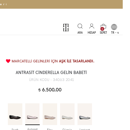
eri
0
TR -
t
MARCATELLİ GELİNLERİ İÇİN
AŞK İLE TASARLANDI.
ANTRASİT CİNDERELLA GELİN BABETİ
34063 2041
ÜRÜN KODU :
6.500,00
t
Antrasit
Siyah
Ekru
Gümüş
Lacivert