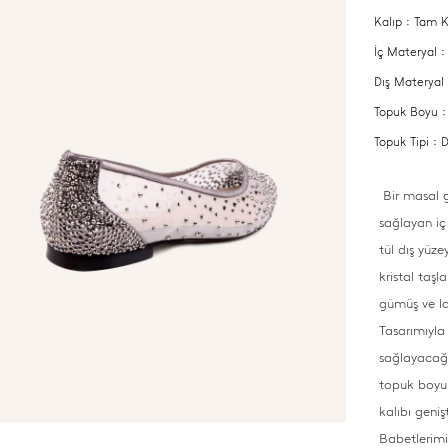
Kalıp : Tam K
İç Materyal :
Dış Materyal
Topuk Boyu 
Topuk Tipi :
Bir masal g
sağlayan iç
tül dış yüz
kristal taşla
gümüş ve lac
Tasarımıyla 
sağlayacağı
topuk boyu 
kalıbı geniş
Babetlerimi