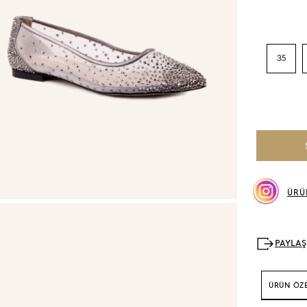
35
ÜRÜ
ÜRÜN ÖZE