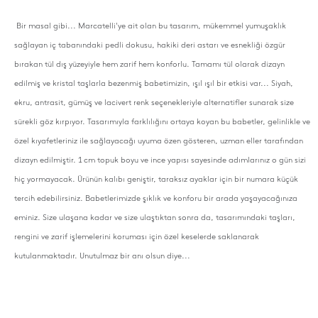
Bir masal gibi... Marcatelli'ye ait olan bu tasarım, mükemmel yumuşaklık
sağlayan iç tabanındaki pedli dokusu, hakiki deri astarı ve esnekliği özgür
bırakan tül dış yüzeyiyle hem zarif hem konforlu. Tamamı tül olarak dizayn
edilmiş ve kristal taşlarla bezenmiş babetimizin, ışıl ışıl bir etkisi var... Siyah,
ekru, antrasit, gümüş ve lacivert renk seçenekleriyle alternatifler sunarak size
sürekli göz kırpıyor. Tasarımıyla farklılığını ortaya koyan bu babetler, gelinlikle ve
özel kıyafetleriniz ile sağlayacağı uyuma özen gösteren, uzman eller tarafından
dizayn edilmiştir. 1 cm topuk boyu ve ince yapısı sayesinde adımlarınız o gün sizi
hiç yormayacak. Ürünün kalıbı geniştir, taraksız ayaklar için bir numara küçük
tercih edebilirsiniz. Babetlerimizde şıklık ve konforu bir arada yaşayacağınıza
eminiz. Size ulaşana kadar ve size ulaştıktan sonra da, tasarımındaki taşları,
rengini ve zarif işlemelerini koruması için özel keselerde saklanarak
kutulanmaktadır. Unutulmaz bir anı olsun diye...