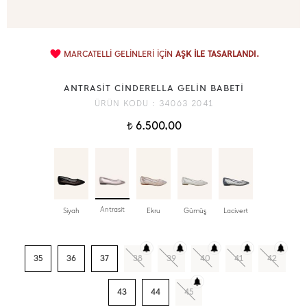
MARCATELLİ GELİNLERİ İÇİN
AŞK İLE TASARLANDI.
ANTRASİT CİNDERELLA GELİN BABETİ
ÜRÜN KODU :
34063 2041
6.500,00
t
Antrasit
Siyah
Ekru
Gümüş
Lacivert
35
36
37
38
39
40
41
42
43
44
45