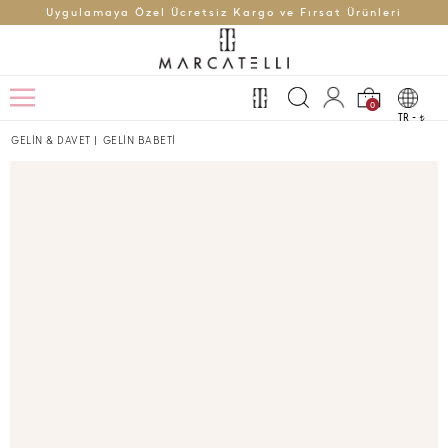
Uygulamaya Özel Ücretsiz Kargo ve Fırsat Ürünleri
0
TR -
t
GELİN & DAVET
|
GELİN BABETİ