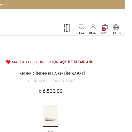
eri
0
TR -
t
MARCATELLİ GELİNLERİ İÇİN
AŞK İLE TASARLANDI.
SEDEF CİNDERELLA GELİN BABETİ
34063 2041G
ÜRÜN KODU :
6.500,00
t
Sedef