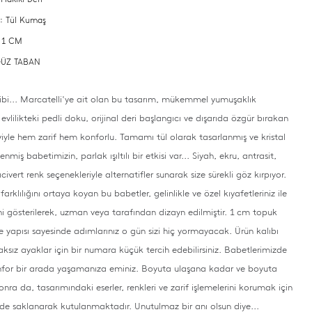
 : Tül Kumaş
: 1 CM
 DÜZ TABAN
ibi... Marcatelli'ye ait olan bu tasarım, mükemmel yumuşaklık
evlilikteki pedli doku, orijinal deri başlangıcı ve dışarıda özgür bırakan
eyiyle hem zarif hem konforlu.
Tamamı tül olarak tasarlanmış ve kristal
enmiş babetimizin, parlak ışıltılı bir etkisi var... Siyah, ekru, antrasit,
ivert renk seçenekleriyle alternatifler sunarak size sürekli göz kırpıyor.
farklılığını ortaya koyan bu babetler, gelinlikle ve özel kıyafetleriniz ile
 gösterilerek, uzman veya tarafından dizayn edilmiştir.
1 cm topuk
e yapısı sayesinde adımlarınız o gün sizi hiç yormayacak.
Ürün kalıbı
raksız ayaklar için bir numara küçük tercih edebilirsiniz.
Babetlerimizde
onfor bir arada yaşamanıza eminiz.
Boyuta ulaşana kadar ve boyuta
onra da, tasarımındaki eserler, renkleri ve zarif işlemelerini korumak için
rde saklanarak kutulanmaktadır.
Unutulmaz bir anı olsun diye...