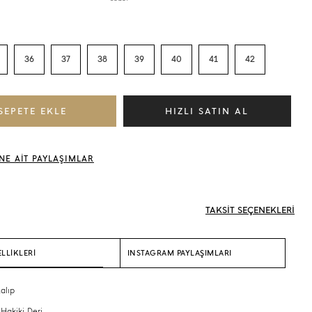
36
37
38
39
40
41
42
NE AİT PAYLAŞIMLAR
TAKSİT SEÇENEKLERİ
LLİKLERİ
INSTAGRAM PAYLAŞIMLARI
alıp
 Hakiki Deri