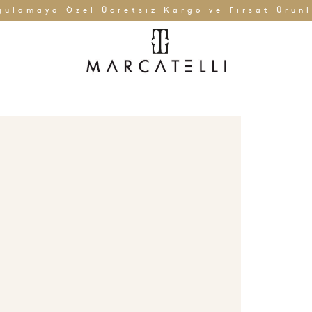
gulamaya Özel Ücretsiz Kargo ve Fırsat Ürünl