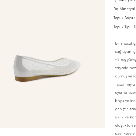
Dış Materyal
Topuk Boyu 
Topuk Tipi :
Bir masal g
sağlayan iç 
tül dış yüz
taşlarla bez
gümüş ve lac
Tasarımıyla 
uyuma özeni
boyu ve inc
geniştir, ta
şıklık ve k
ulaştıktan s
özel kesele