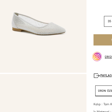
35
ÜRÜ
ÜRÜN ÖZE
Kalıp : Tam K
İç Materyal :