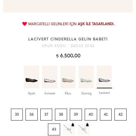
MARCATELLİ GELİNLERİ İÇİN
AŞK İLE TASARLANDI.
LACİVERT CİNDERELLA GELİN BABETİ
ÜRÜN KODU :
34063 2041
6.500,00
t
Lacivert
Siyah
Antrasit
Ekru
Gümüş
35
36
37
38
39
40
41
42
43
44
45