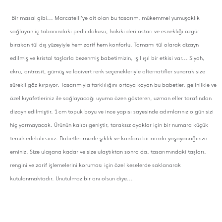
Bir masal gibi... Marcatelli'ye ait olan bu tasarım, mükemmel yumuşaklık
sağlayan iç tabanındaki pedli dokusu, hakiki deri astarı ve esnekliği özgür
bırakan tül dış yüzeyiyle hem zarif hem konforlu. Tamamı tül olarak dizayn
edilmiş ve kristal taşlarla bezenmiş babetimizin, ışıl ışıl bir etkisi var... Siyah,
ekru, antrasit, gümüş ve lacivert renk seçenekleriyle alternatifler sunarak size
sürekli göz kırpıyor. Tasarımıyla farklılığını ortaya koyan bu babetler, gelinlikle ve
özel kıyafetleriniz ile sağlayacağı uyuma özen gösteren, uzman eller tarafından
dizayn edilmiştir. 1 cm topuk boyu ve ince yapısı sayesinde adımlarınız o gün sizi
hiç yormayacak. Ürünün kalıbı geniştir, taraksız ayaklar için bir numara küçük
tercih edebilirsiniz. Babetlerimizde şıklık ve konforu bir arada yaşayacağınıza
eminiz. Size ulaşana kadar ve size ulaştıktan sonra da, tasarımındaki taşları,
rengini ve zarif işlemelerini koruması için özel keselerde saklanarak
kutulanmaktadır. Unutulmaz bir anı olsun diye...