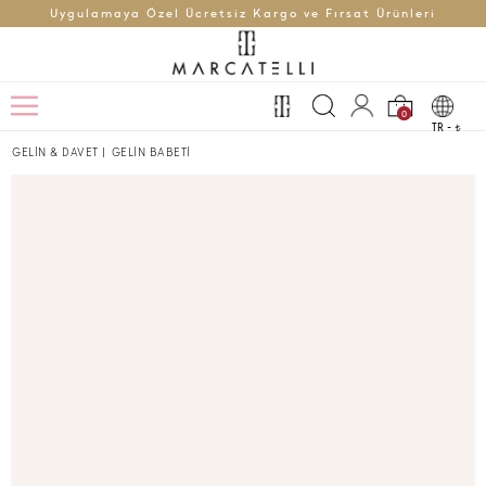
Uygulamaya Özel Ücretsiz Kargo ve Fırsat Ürünleri
0
TR -
t
GELİN & DAVET
|
GELİN BABETİ