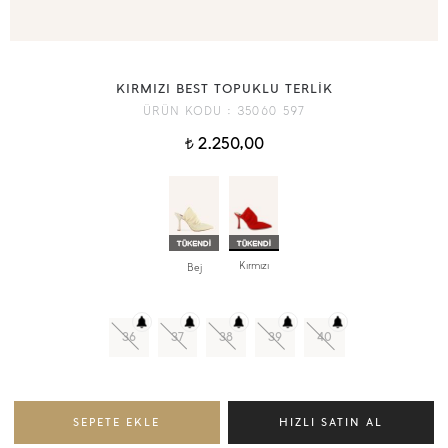
KIRMIZI BEST TOPUKLU TERLİK
ÜRÜN KODU :
35060 597
2.250,00
t
Kırmızı
Bej
36
37
38
39
40