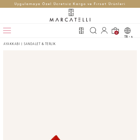
Uygulamaya Özel Ücretsiz Kargo ve Fırsat Ürünleri
0
TR -
t
AYAKKABI
|
SANDALET & TERLİK