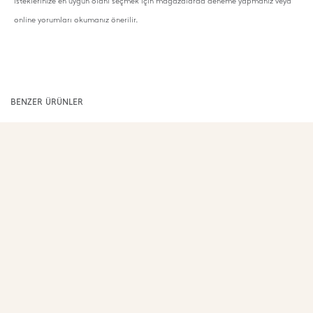
isteklerinize en uygun olanı seçmek için mağazalarda deneme yapmanız veya
online yorumları okumanız önerilir.
BENZER ÜRÜNLER