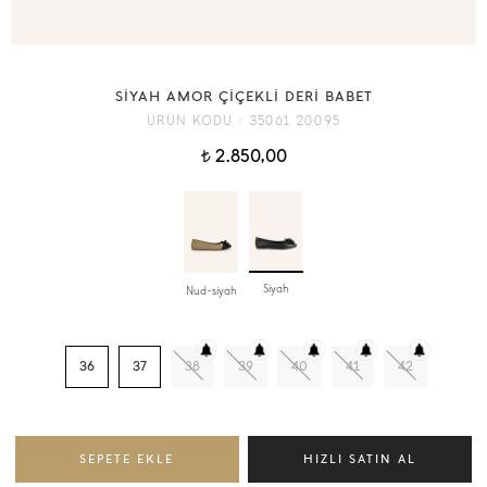
SİYAH AMOR ÇİÇEKLİ DERİ BABET
ÜRÜN KODU :
35061 20095
2.850,00
t
Siyah
Nud-siyah
36
37
38
39
40
41
42