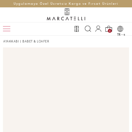
Uygulamaya Özel Ücretsiz Kargo ve Fırsat Ürünleri
0
TR -
t
AYAKKABI
|
BABET & LOAFER