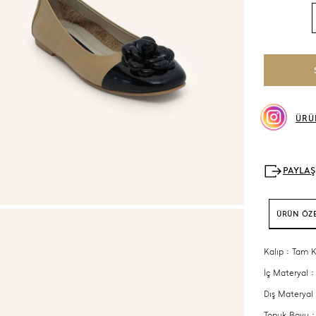
ÜRÜ
ÜRÜN ÖZE
Kalıp : Tam K
İç Materyal :
Dış Materyal 
Topuk Boyu 