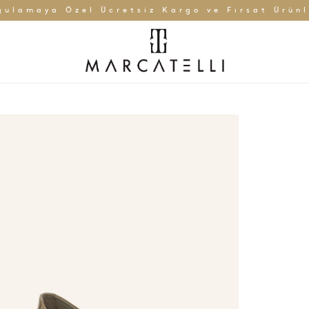
gulamaya Özel Ücretsiz Kargo ve Fırsat Ürünl