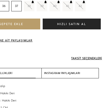
36
37
38
39
40
41
42
NE AİT PAYLAŞIMLAR
TAKSİT SEÇENEKLERİ
LLİKLERİ
INSTAGRAM PAYLAŞIMLARI
alıp
 Hakiki Deri
: Hakiki Deri
: 1 CM