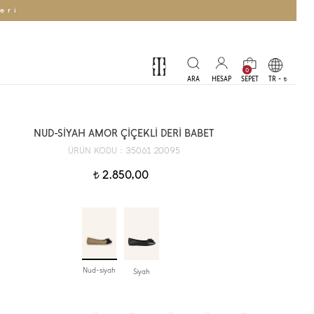
eri
0
TR -
t
NUD-SİYAH AMOR ÇİÇEKLİ DERİ BABET
35061 20095
ÜRÜN KODU :
2.850,00
t
Nud-siyah
Siyah