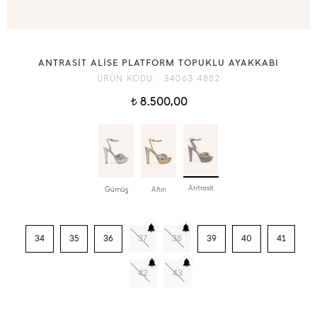
ANTRASİT ALİSE PLATFORM TOPUKLU AYAKKABI
ÜRÜN KODU :
34063 4882
8.500,00
t
Antrasit
Gümüş
Altın
34
35
36
37
38
39
40
41
42
43