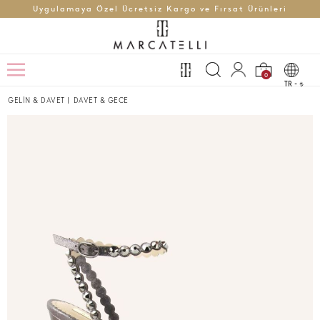
Uygulamaya Özel Ücretsiz Kargo ve Fırsat Ürünleri
0
TR -
t
GELİN & DAVET
|
DAVET & GECE