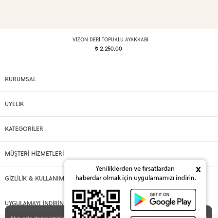
VIZON DERI TOPUKLU AYAKKABI
2.250,00
t
KURUMSAL
ÜYELİK
KATEGORİLER
MÜŞTERİ HİZMETLERİ
x
GİZLİLİK & KULLANIM
UYGULAMAYI İNDİRİN
X