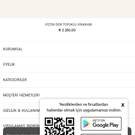
VIZON DERI TOPUKLU AYAKKABI
2.250,00
t
KURUMSAL
ÜYELİK
KATEGORİLER
MÜŞTERİ HİZMETLERİ
x
GİZLİLİK & KULLANIM
UYGULAMAYI İNDİRİN
X