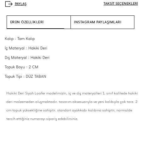
TAKSİT SEÇENEKLERİ
ÜRÜN ÖZELLİKLERİ
INSTAGRAM PAYLAŞIMLARI
Kalıp : Tam Kalıp
İç Materyal : Hakiki Deri
Dış Materyal : Hakiki Deri
Topuk Boyu : 2 CM
Topuk Tipi : DÜZ TABAN
Hakiki Deri Siyah Loafer modelimizin, iç ve dış materyalleri 1. sınıf kalitede hakiki
deri malzemeden oluşmaktadır. tasarım aksesuarıyla ve yeni kalıbıyla çok tarz. 2
cm topuk yüksekliğine sahiptir. standart ayakkabı kalıbına sahiptir, normalde
tercih ettiğiniz numarayı sipariş edebilirsiniz.