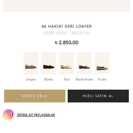
46 HAKİKİ DERİ LOAFER
ÜRÜN KODU :
34023 46
2.850,00
t
Leopar
Bordo
Nud
Bordo Kroko
Pudra
ÜRÜNE AİT PAYLAŞIMLAR