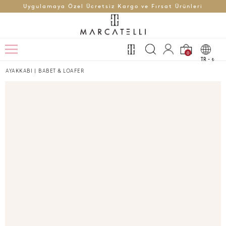
Uygulamaya Özel Ücretsiz Kargo ve Fırsat Ürünleri
0
TR -
t
AYAKKABI
|
BABET & LOAFER