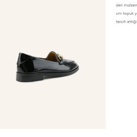
deri malzem
cm topuk yü
tercih ettiğ