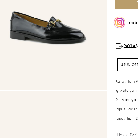
ÜRÜ
ÜRÜN ÖZE
Kalıp : Tam K
İç Materyal :
Dış Materyal 
Topuk Boyu 
Topuk Tipi :
Hakiki Deri 