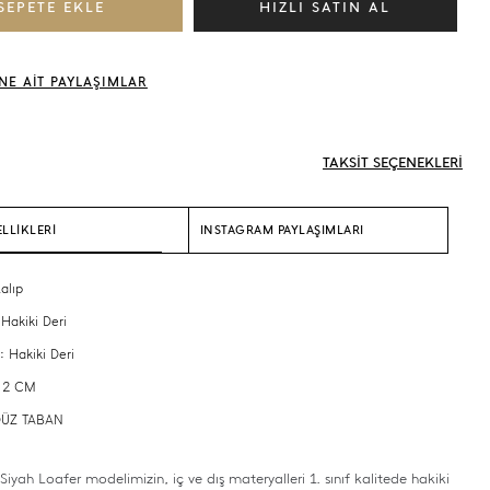
NE AİT PAYLAŞIMLAR
TAKSİT SEÇENEKLERİ
LLİKLERİ
INSTAGRAM PAYLAŞIMLARI
alıp
 Hakiki Deri
: Hakiki Deri
: 2 CM
 DÜZ TABAN
Siyah Loafer modelimizin, iç ve dış materyalleri 1. sınıf kalitede hakiki