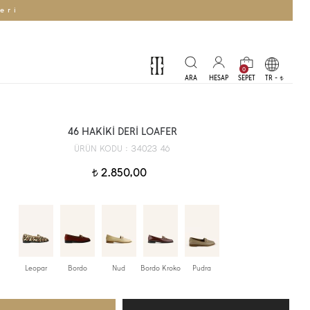
eri
0
TR -
t
46 HAKİKİ DERİ LOAFER
34023 46
ÜRÜN KODU :
2.850,00
t
Leopar
Bordo
Nud
Bordo Kroko
Pudra