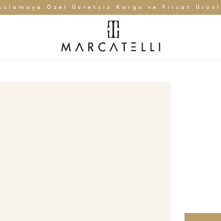
gulamaya Özel Ücretsiz Kargo ve Fırsat Ürünl