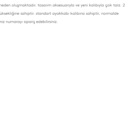
eden oluşmaktadır. tasarım aksesuarıyla ve yeni kalıbıyla çok tarz. 2
ksekliğine sahiptir. standart ayakkabı kalıbına sahiptir, normalde
iniz numarayı sipariş edebilirsiniz.