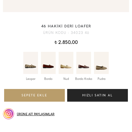
46 HAKİKİ DERİ LOAFER
ÜRÜN KODU :
34023 46
2.850,00
t
Leopar
Bordo
Nud
Bordo Kroko
Pudra
ÜRÜNE AİT PAYLAŞIMLAR