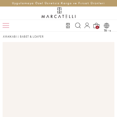
Uygulamaya Özel Ücretsiz Kargo ve Fırsat Ürünleri
0
TR -
t
AYAKKABI
|
BABET & LOAFER