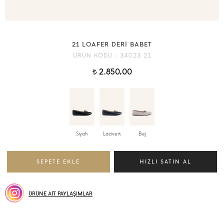
21 LOAFER DERİ BABET
ÜRÜN KODU :
34023 21
2.850,00
t
Siyah
Lacivert
Bej
ÜRÜNE AİT PAYLAŞIMLAR