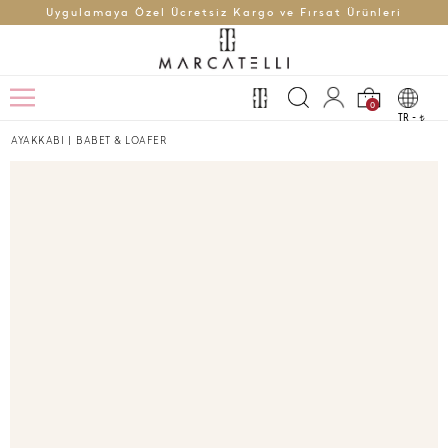
Uygulamaya Özel Ücretsiz Kargo ve Fırsat Ürünleri
0
TR -
t
AYAKKABI
|
BABET & LOAFER