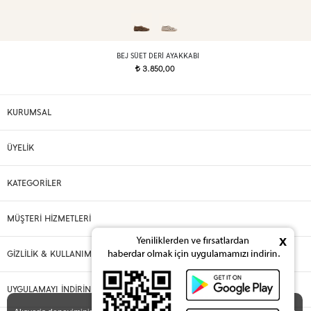
BEJ SÜET DERI AYAKKABI
3.850,00
t
KURUMSAL
ÜYELİK
KATEGORİLER
MÜŞTERİ HİZMETLERİ
x
GİZLİLİK & KULLANIM
UYGULAMAYI İNDİRİN
X