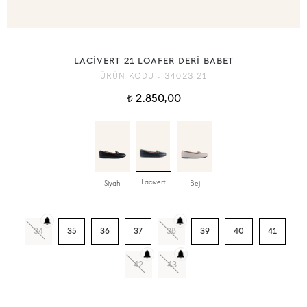
LACİVERT 21 LOAFER DERİ BABET
ÜRÜN KODU :
34023 21
2.850,00
t
Lacivert
Siyah
Bej
34
35
36
37
38
39
40
41
42
43