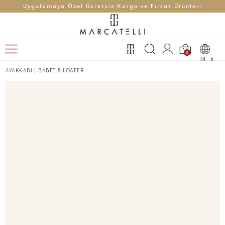
Uygulamaya Özel Ücretsiz Kargo ve Fırsat Ürünleri
0
TR -
t
AYAKKABI
|
BABET & LOAFER