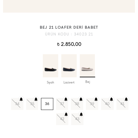
BEJ 21 LOAFER DERİ BABET
ÜRÜN KODU :
34023 21
2.850,00
t
Bej
Siyah
Lacivert
34
35
36
37
38
39
40
41
42
43