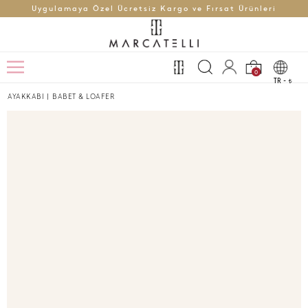
Uygulamaya Özel Ücretsiz Kargo ve Fırsat Ürünleri
0
TR -
t
AYAKKABI
|
BABET & LOAFER