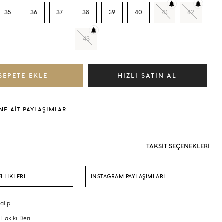
35
36
37
38
39
40
41
42
43
NE AİT PAYLAŞIMLAR
TAKSİT SEÇENEKLERİ
LLİKLERİ
INSTAGRAM PAYLAŞIMLARI
alıp
 Hakiki Deri