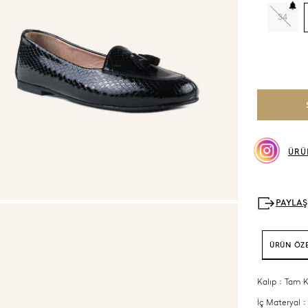
34
ÜRÜ
ÜRÜN ÖZE
Kalıp : Tam K
İç Materyal :