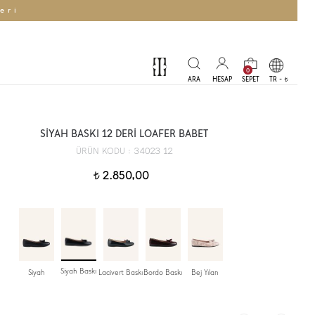
eri
0
TR -
t
SİYAH BASKI 12 DERİ LOAFER BABET
34023 12
ÜRÜN KODU :
2.850,00
t
Siyah Baskı
Siyah
Lacivert Baskı
Bordo Baskı
Bej Yılan