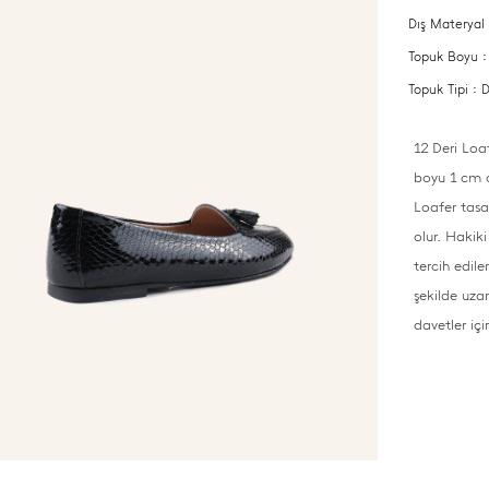
Dış Materyal 
Topuk Boyu 
Topuk Tipi :
12 Deri Loa
boyu 1 cm o
Loafer tasa
olur. Hakik
tercih edile
şekilde uza
davetler içi