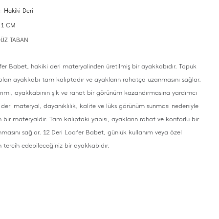
: Hakiki Deri
: 1 CM
 DÜZ TABAN
fer Babet, hakiki deri materyalinden üretilmiş bir ayakkabıdır. Topuk
lan ayakkabı tam kalıptadır ve ayakların rahatça uzanmasını sağlar.
rımı, ayakkabının şık ve rahat bir görünüm kazandırmasına yardımcı
i deri materyal, dayanıklılık, kalite ve lüks görünüm sunması nedeniyle
n bir materyaldir. Tam kalıptaki yapısı, ayakların rahat ve konforlu bir
nmasını sağlar. 12 Deri Loafer Babet, günlük kullanım veya özel
n tercih edebileceğiniz bir ayakkabıdır.