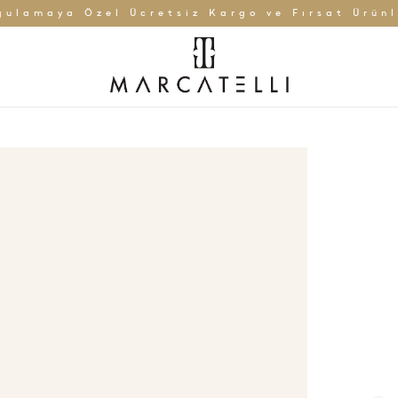
gulamaya Özel Ücretsiz Kargo ve Fırsat Ürünl