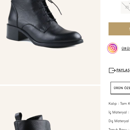
35
ÜRÜ
ÜRÜN ÖZE
Kalıp : Tam K
İç Materyal :
Dış Materyal 
Topuk Boyu :