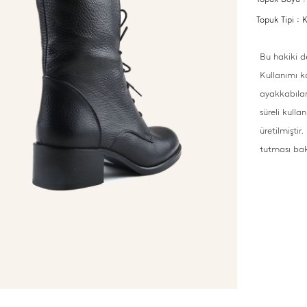
Topuk Tipi :
Bu hakiki d
Kullanımı k
ayakkabılard
süreli kulla
üretilmişti
tutması bakı