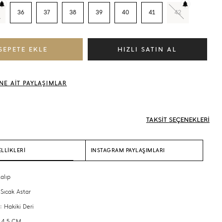
36
37
38
39
40
41
42
NE AİT PAYLAŞIMLAR
TAKSİT SEÇENEKLERİ
LLİKLERİ
INSTAGRAM PAYLAŞIMLARI
alıp
 Sıcak Astar
: Hakiki Deri
 4,5 CM