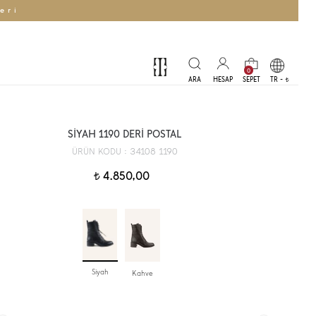
eri
0
TR -
t
SİYAH 1190 DERİ POSTAL
34108 1190
ÜRÜN KODU :
4.850,00
t
Siyah
Kahve