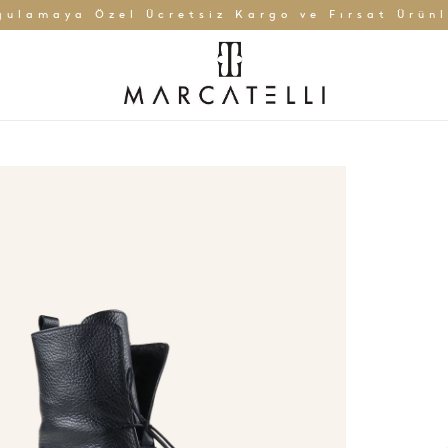
gulamaya Özel Ücretsiz Kargo ve Fırsat Ürünl