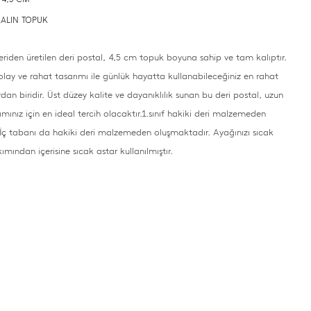
 KALIN TOPUK
eriden üretilen deri postal, 4,5 cm topuk boyuna sahip ve tam kalıptır.
olay ve rahat tasarımı ile günlük hayatta kullanabileceğiniz en rahat
an biridir. Üst düzey kalite ve dayanıklılık sunan bu deri postal, uzun
nımınız için en ideal tercih olacaktır.
1.sınıf hakiki deri malzemeden
r. İç tabanı da hakiki deri malzemeden oluşmaktadır. Ayağınızı sıcak
mından içerisine sıcak astar kullanılmıştır.