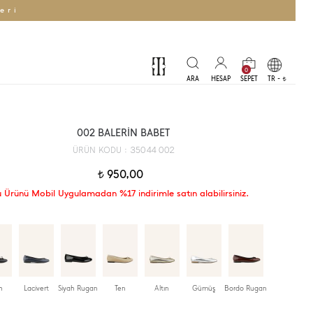
eri
0
TR -
t
002 BALERİN BABET
35044 002
ÜRÜN KODU :
950,00
t
 Ürünü Mobil Uygulamadan %17 indirimle satın alabilirsiniz.
h
Lacivert
Siyah Rugan
Ten
Altın
Gümüş
Bordo Rugan