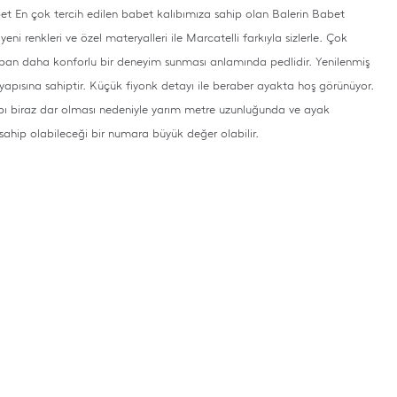
et En çok tercih edilen babet kalıbımıza sahip olan Balerin Babet
eni renkleri ve özel materyalleri ile Marcatelli farkıyla sizlerle. Çok
aban daha konforlu bir deneyim sunması anlamında pedlidir. Yenilenmiş
apısına sahiptir. Küçük fiyonk detayı ile beraber ayakta hoş görünüyor.
bı biraz dar olması nedeniyle yarım metre uzunluğunda ve ayak
ahip olabileceği bir numara büyük değer olabilir.