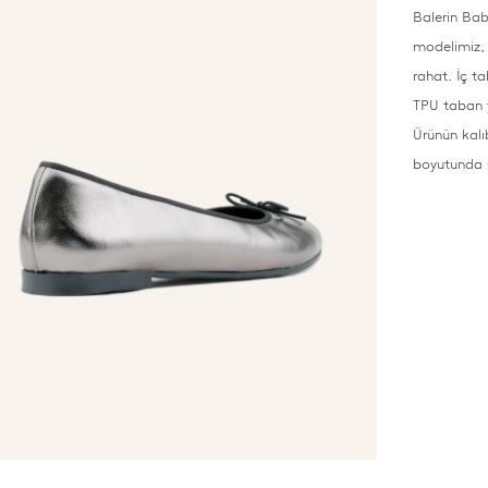
Balerin Bab
modelimiz, y
rahat. İç t
TPU taban y
Ürünün kalı
boyutunda s