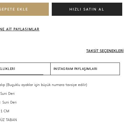
NE AİT PAYLAŞIMLAR
TAKSİT SEÇENEKLERİ
LLİKLERİ
INSTAGRAM PAYLAŞIMLARI
alıp (Buçuklu ayaklar için büyük numara tavsiye edilir)
 Suni Deri
: Suni Deri
: 1 CM
 DÜZ TABAN