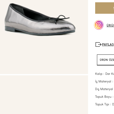
ÜRÜ
ÜRÜN ÖZE
Kalıp : Dar K
İç Materyal :
Dış Materyal 
Topuk Boyu 
Topuk Tipi :