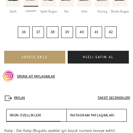
Lacivert
Siyah
Siyah Rugan
Ten
Altın
Gümüş
Bordo Rugan
36
37
38
39
40
41
42
ÜRÜNE AİT PAYLAŞIMLAR
TAKSİT SEÇENEKLERİ
ÜRÜN ÖZELLİKLERİ
INSTAGRAM PAYLAŞIMLARI
Kalıp : Dar Kalıp (Buçuklu ayaklar için büyük numara tavsiye edilir)