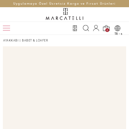
Uygulamaya Özel Ücretsiz Kargo ve Fırsat Ürünleri
0
TR -
t
AYAKKABI
|
BABET & LOAFER