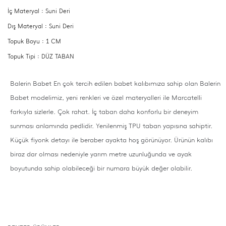
İç Materyal : Suni Deri
Dış Materyal : Suni Deri
Topuk Boyu : 1 CM
Topuk Tipi : DÜZ TABAN
Balerin Babet En çok tercih edilen babet kalıbımıza sahip olan Balerin
Babet modelimiz, yeni renkleri ve özel materyalleri ile Marcatelli
farkıyla sizlerle. Çok rahat. İç taban daha konforlu bir deneyim
sunması anlamında pedlidir. Yenilenmiş TPU taban yapısına sahiptir.
Küçük fiyonk detayı ile beraber ayakta hoş görünüyor. Ürünün kalıbı
biraz dar olması nedeniyle yarım metre uzunluğunda ve ayak
boyutunda sahip olabileceği bir numara büyük değer olabilir.