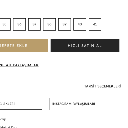
35
36
37
38
39
40
41
NE AİT PAYLAŞIMLAR
TAKSİT SEÇENEKLERİ
LLİKLERİ
INSTAGRAM PAYLAŞIMLARI
alıp
 Hakiki Deri