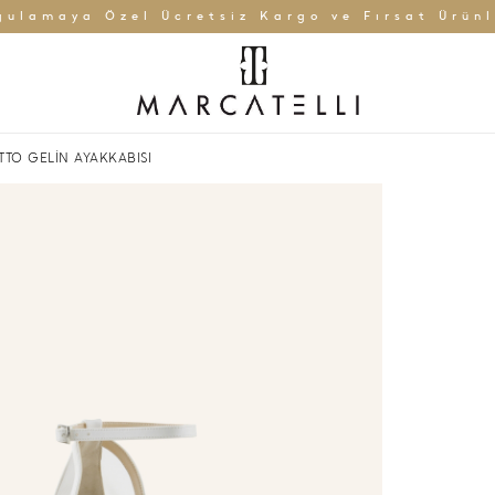
gulamaya Özel Ücretsiz Kargo ve Fırsat Ürünl
TTO GELİN AYAKKABISI