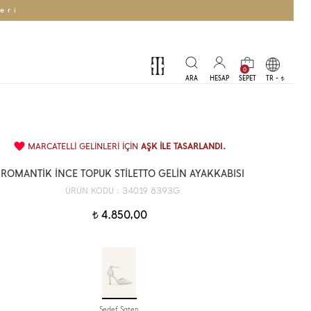
eri
0
TR -
t
MARCATELLİ GELİNLERİ İÇİN
AŞK İLE TASARLANDI.
ROMANTİK İNCE TOPUK STİLETTO GELİN AYAKKABISI
34019 8393G
ÜRÜN KODU :
4.850,00
t
Sedef Saten