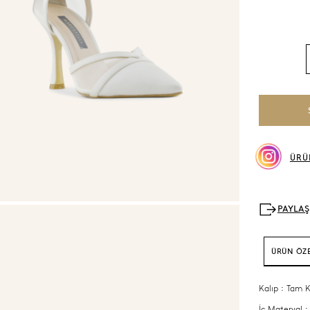
ÜRÜ
ÜRÜN ÖZE
Kalıp : Tam K
İç Materyal :