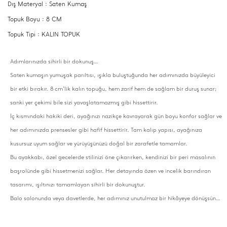
Dış Materyal : Saten Kumaş
Topuk Boyu : 8 CM
Topuk Tipi : KALIN TOPUK
Adımlarınızda sihirli bir dokunuş…
Saten kumaşın yumuşak parıltısı, ışıkla buluştuğunda her adımınızda büyüleyici
bir etki bırakır. 8 cm’lik kalın topuğu, hem zarif hem de sağlam bir duruş sunar;
sanki yer çekimi bile sizi yavaşlatamazmış gibi hissettirir.
İç kısmındaki hakiki deri, ayağınızı nazikçe kavrayarak gün boyu konfor sağlar ve
her adımınızda prensesler gibi hafif hissettirir. Tam kalıp yapısı, ayağınıza
kusursuz uyum sağlar ve yürüyüşünüzü doğal bir zarafetle tamamlar.
Bu ayakkabı, özel gecelerde stilinizi öne çıkarırken, kendinizi bir peri masalının
başrolünde gibi hissetmenizi sağlar. Her detayında özen ve incelik barındıran
tasarımı, ışıltınızı tamamlayan sihirli bir dokunuştur.
Balo salonunda veya davetlerde, her adımınız unutulmaz bir hikâyeye dönüşsün…