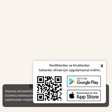
x
X
Alışveriş deneyiminizi iyileştirmek için yasal düzenlemelere uygun çerezler
(cookies) kullanıyoruz. Detaylı bilgiye
Gizlilik ve Çerez Politikası
sayfamızdan erişebilirsiniz.