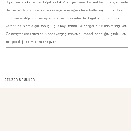
Dış yüzeyi hakiki derinin doğal parlaklığıyla şekillenen bu özel tasarım, iç yüzeyde
de aynı konforu sunarak size vazgeçemeyeceğiniz bir rahatlık yaşatacak. Tam
kalıbının verdiği kusursuz uyum sayesinde her adımda doğal bir konfor hissi
yaratırken; 3 cm alçak topuğu, gün boyu hafiflik ve dengeli bir kullanım sağlıyor.
Gösterişten uzak ama etkisinden vazgeçilmeyen bu model, sadeliğin içindeki en
asil güzelliği adımlarınıza taşıyor.
BENZER ÜRÜNLER