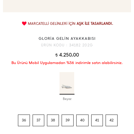
MARCATELLİ GELİNLERİ İÇİN
AŞK İLE TASARLANDI.
GLORİA GELİN AYAKKABISI
ÜRÜN KODU :
34182 202G
4.250,00
t
Bu Ürünü Mobil Uygulamadan %56 indirimle satın alabilirsiniz.
Beyaz
36
37
38
39
40
41
42