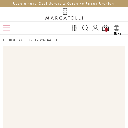
Uygulamaya Özel Ücretsiz Kargo ve Fırsat Ürünleri
0
TR -
t
GELİN & DAVET
|
GELİN AYAKKABISI