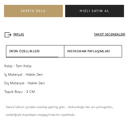
TAKSİT SEÇENEKLERİ
ÜRÜN ÖZELLİKLERİ
INSTAGRAM PAYLAŞIMLARI
Kalıp : Tam Kalıp
İç Materyal : Hakiki Deri
Dış Materyal : Hakiki Deri
Topuk Boyu : 3 CM
Sessiz lüksün içinden süzülüp gelmiş gibi… dokunduğu her anı yumuşatan,
sadeliğiyle büyüleyen vazgeçilmez bir ayakkabı.