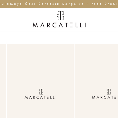
gulamaya Özel Ücretsiz Kargo ve Fırsat Ürünl