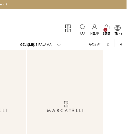
eri
0
TR -
t
GÖZ AT
2
4