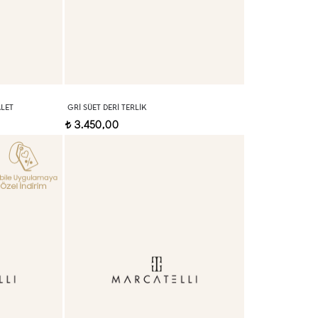
ALET
GRI SÜET DERI TERLIK
3.450,00
t